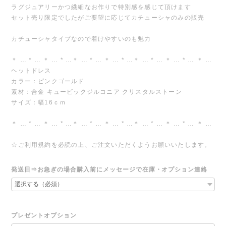
ラグジュアリーかつ繊細なお作りで特別感を感じて頂けます
セット売り限定でしたがご要望に応じてカチューシャのみの販売
カチューシャタイプなので着けやすいのも魅力
＊ … * … ＊ … * …＊ … * … ＊ … * …＊ … * … ＊ … * … ＊ …
ヘットドレス
カラー：ピンクゴールド
素材：合金 キュービックジルコニア クリスタルストーン
サイズ：幅16ｃｍ
＊ … * … ＊ … * …＊ … * … ＊ … * …＊ … * … ＊ … * … ＊ …
☆ご利用規約を必読の上、ご注文いただくようお願いいたします。
発送日⇒お急ぎの場合購入前にメッセージで在庫・オプション連絡
プレゼントオプション