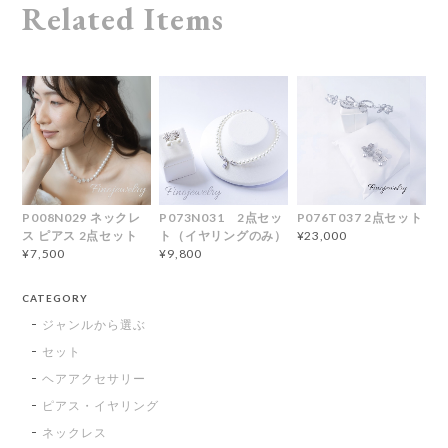
Related Items
P008N029 ネックレ
P073N031 2点セッ
P076T037 2点セット
ス ピアス 2点セット
ト（イヤリングのみ）
¥23,000
¥7,500
¥9,800
CATEGORY
ジャンルから選ぶ
セット
ヘアアクセサリー
ピアス・イヤリング
ネックレス