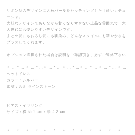
リボン型のデザインに大粒パールをセッティングした可愛いカチュ
ーシャ。
大胆なデザインでありながら甘くなりすぎない上品な雰囲気で、大
人世代にも使いやすいデザインです。
まとめ髪にもおろし髪にも馴染み、どんなスタイルにも華やかさを
プラスしてくれます。
オプション選択された場合は説明をご確認頂き、必ずご連絡下さい
＊ … * … ＊ … * …＊ … * … ＊ … * …＊ … * … ＊ … * … ＊ …
ヘットドレス
カラー：シルバー
素材：合金 ラインストーン
ピアス・イヤリング
サイズ：横 約 1 cm x 縦 4.2 cm
＊ … * … ＊ … * …＊ … * … ＊ … * …＊ … * … ＊ … * … ＊ …