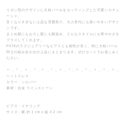
リボン型のデザインに大粒パールをセッティングした可愛いカチュ
ーシャ。
甘くなりすぎない上品な雰囲気で、大人世代にも使いやすいデザイ
ンです。
まとめ髪にもおろし髪にも馴染み、どんなスタイルにも華やかさを
プラスしてくれます。
P076のラグジュアリーなピアスとも相性が良く、特に大粒パール
同士の組み合わせが上品にまとまります。ぜひセットでお楽しみく
ださい。
＊ … * … ＊ … * …＊ … * … ＊ … * …＊ … * … ＊ … * … ＊ …
ヘットドレス
カラー：シルバー
素材：合金 ラインストーン
ピアス・イヤリング
サイズ：横 約 1 cm x 縦 4.2 cm