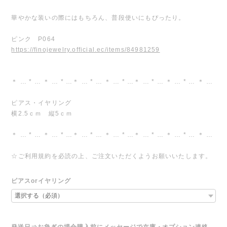
華やかな装いの際にはもちろん、普段使いにもぴったり。
ピンク P064
https://finojewelry.official.ec/items/84981259
＊ … * … ＊ … * …＊ … * … ＊ … * …＊ … * … ＊ … * … ＊ …
ピアス・イヤリング
横2.5ｃｍ 縦5ｃｍ
＊ … * … ＊ … * …＊ … * … ＊ … * …＊ … * … ＊ … * … ＊ …
☆ご利用規約を必読の上、ご注文いただくようお願いいたします。
ピアスorイヤリング
発送日⇒お急ぎの場合購入前にメッセージで在庫・オプション連絡