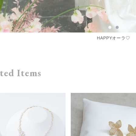
HAPPYオーラ♡
ted Items