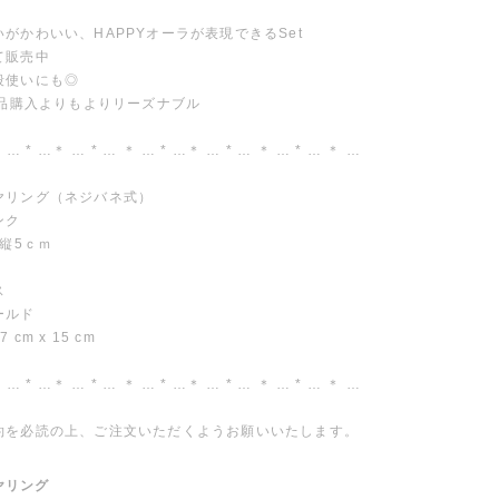
がかわいい、HAPPYオーラが表現できるSet
て販売中
段使いにも◎
単品購入よりもよりリーズナブル
 … * …＊ … * … ＊ … * …＊ … * … ＊ … * … ＊ …
ヤリング（ネジバネ式）
ンク
 縦5ｃｍ
ス
ールド
 cm x 15 cm
 … * …＊ … * … ＊ … * …＊ … * … ＊ … * … ＊ …
約を必読の上、ご注文いただくようお願いいたします。
ヤリング