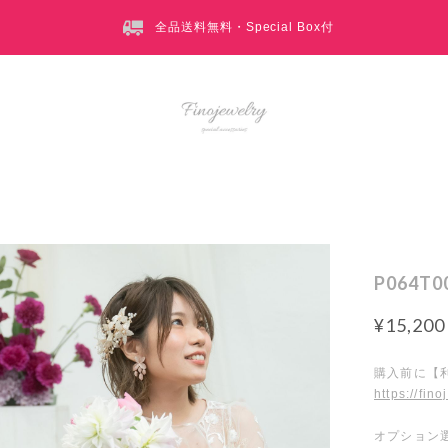
全品送料無料・Special Box付
P064T
¥15,200
購入前に【
https://fin
オプション