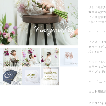
優しい色使い
数量限定に
ピアスは普
2点Setで
＊ … * … ＊
ピアス・イ
カラー：ピ
横2.5ｃｍ
ヘッドドレ
カラー：ゴ
サイズ： 約 7
＊ … * … ＊
☆ご利用規
ピアスorイ