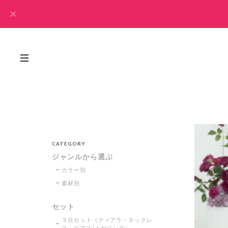
CATEGORY
ジャンルから選ぶ
カラー別
素材別
セット
３点セット（ティアラ・ネックレ
ス・ピアス/イヤリング）