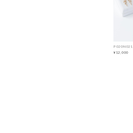
P020N021
¥12,000