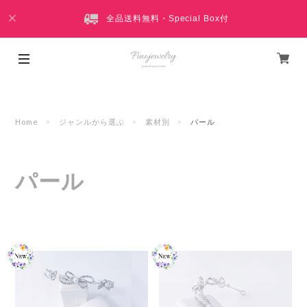
全品送料無料・Special Box付
Home
ジャンルから選ぶ
素材別
パール
パール