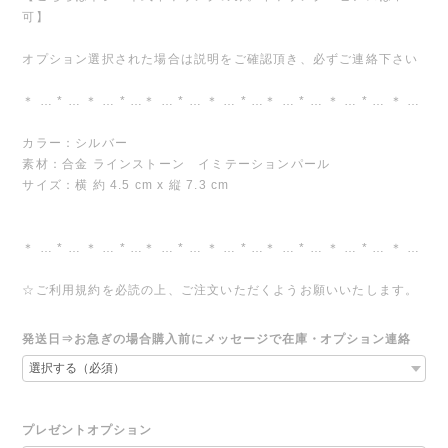
可】
オプション選択された場合は説明をご確認頂き、必ずご連絡下さい
＊ … * … ＊ … * …＊ … * … ＊ … * …＊ … * … ＊ … * … ＊ …
カラー：シルバー
素材：合金 ラインストーン イミテーションパール
サイズ：横 約 4.5 cm x 縦 7.3 cm
＊ … * … ＊ … * …＊ … * … ＊ … * …＊ … * … ＊ … * … ＊ …
☆ご利用規約を必読の上、ご注文いただくようお願いいたします。
発送日⇒お急ぎの場合購入前にメッセージで在庫・オプション連絡
プレゼントオプション