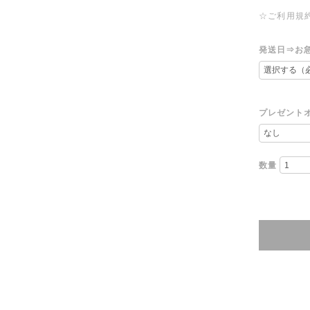
☆ご利用規
発送日⇒お
プレゼント
数量