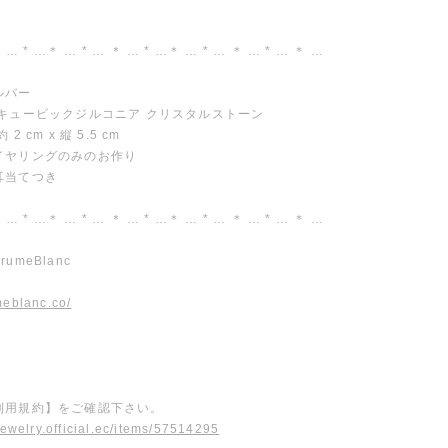
 … * …＊ … * … ＊ … * …＊ … * … ＊ … * … ＊ …
ルバー
 キュービックジルコニア クリスタルストーン
2 cm x 縦 5.5 cm
イヤリングのみのお作り
耳当てつき
 … * …＊ … * … ＊ … * …＊ … * … ＊ … * … ＊ …
umeBlanc
meblanc.co/
利用規約】をご確認下さい。
ojewelry.official.ec/items/57514295