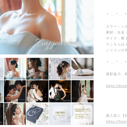
＊ … * … ＊
カラー：シ
素材：合金
サイズ：横 約 
※こちらは
シリコンの
＊ … * … ＊
撮影協力 Br
https://bru
購入前に【
https://fin