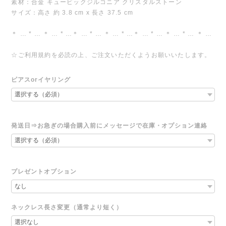
素材：合金 キュービックジルコニア クリスタルストーン
サイズ：高さ 約 3.8 cm x 長さ 37.5 cm
＊ … * … ＊ … * …＊ … * … ＊ … * …＊ … * … ＊ … * … ＊ …
☆ご利用規約を必読の上、ご注文いただくようお願いいたします。
ピアスorイヤリング
発送日⇒お急ぎの場合購入前にメッセージで在庫・オプション連絡
プレゼントオプション
ネックレス長さ変更（通常より短く）