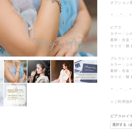
オプション
＊ … * … ＊
ピアス
カラー：シ
素材：合金
サイズ：横 約 
ブレスレッ
カラー：シ
素材：合金
サイズ：横 約 
＊ … * … ＊
☆ご利用規
ピアスorイ