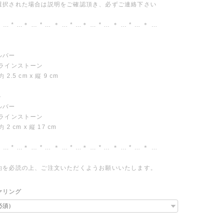
選択された場合は説明をご確認頂き、必ずご連絡下さい
 … * …＊ … * … ＊ … * …＊ … * … ＊ … * … ＊ …
ルバー
 ラインストーン
2.5 cm x 縦 9 cm
ト
ルバー
 ラインストーン
2 cm x 縦 17 cm
 … * …＊ … * … ＊ … * …＊ … * … ＊ … * … ＊ …
約を必読の上、ご注文いただくようお願いいたします。
ヤリング